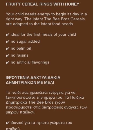
FRUITY CEREAL RINGS WITH HONEY
Your child needs energy to begin its day in a
right way. The infant The Bee Bros Cereals
are adapted to the infant food needs.
✔️ ideal for the first meals of your child
✔️ no sugar added
✔️ no palm oil
✔️ no raisins
✔️ no artificial flavorings
ΦΡΟΥΤΕΝΙΑ ΔΑΧΤΥΛΙΔΑΚΙΑ
ΔΗΜΗΤΡΙΑΚΩΝ ΜΕ ΜΕΛΙ
Το παιδί σας χρειάζεται ενέργεια για να
ξεκινήσει σωστά την ημέρα του. Τα Παιδικά
Δημητριακά The Bee Bros έχουν
προσαρμοστεί στις διατροφικές ανάγκες των
μικρών παιδιών.
✔️ ιδανικό για τα πρώτα γεύματα του
παιδιού