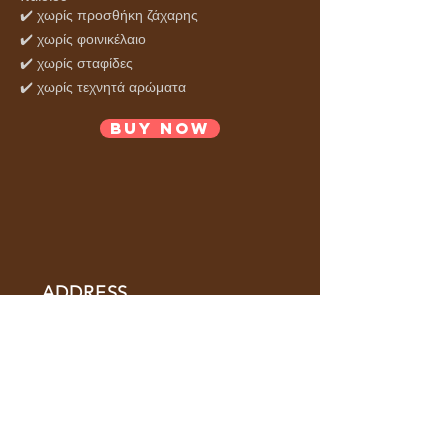
✔️ χωρίς
προσθήκη ζάχαρης
✔️ χωρίς φοινικέλαιο
✔️ χωρίς σταφίδες
✔️ χωρίς τεχνητά αρώματα
BUY NOW
ADDRESS
Selki or Solinari EO Schimatari–
Ritsona, Ritsona, P.C. 34100,
Greece
HOURS
OPEN DAILY